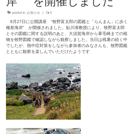
岸” を開催しました
進路
posted in:
お知らせ
|
0
資格
8月27日に公開講座 ”牧野富太郎の図鑑と「らんまん」に歩く
同窓会(学匠会)
種差海岸” が開催されました。鮎川准教授により、牧野富太郎
とその図鑑に関する説明のあと、大須賀海岸から葦毛崎までの植
X
物を牧野図鑑で確認しながら観察しました。当日は残暑の続く中
でしたが、熱中症対策をしながら参加者のみなさんも、牧野図鑑
お問い合わせ
とともに観察を楽しんでいただけたようです