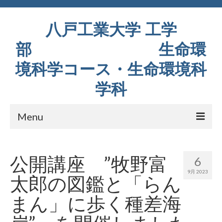
八戸工業大学 工学
部 生命環
境科学コース・生命環境科
学科
Menu
コース紹介
公開講座 ”牧野富
6
教育内容
9月 2023
太郎の図鑑と「らん
研究室紹介
まん」に歩く種差海
設備