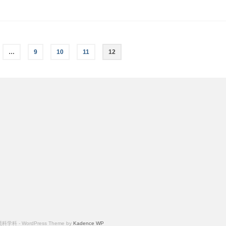
…
9
10
11
12
ordPress Theme by
Kadence WP