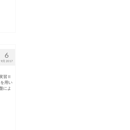
6
9月 2017
実習Ⅱ
トを用い
盤によ