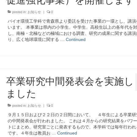
posted in:
お知らせ
|
0
バイオ環境工学科で青森県より委託を受けた事業の一環とし、講演
います。 本事業は県内の小学生、中学生、高校生以上の各年代を
し、南極・北極などの極域における調査、研究の成果に関する講演
り、広く地球環境に関する …
Continued
卒業研究中間発表会を実施し
ました
posted in:
お知らせ
|
0
９月１５日および２２日の２日間において、 ４年生による卒業研
の中間発表会が行われました。 これは４月からの研究結果をパワ
トにまとめ、研究室ごとに発表するもので、本学科では毎年行われ
です。４年生は教員お …
Continued