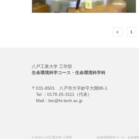
投
«
1
稿
の
ペ
八戸工業大学 工学部
生命環境科学コース・生命環境科学科
ー
〒031-8501 八戸市大字妙字大開88-1
ジ
Tel ：0178-25-3111（代表）
Mail：bio@hi-tech.ac.jp
送
り
© 2026 八戸工業大学 工学部 生命環境科学コース・生命環境科学科 - W