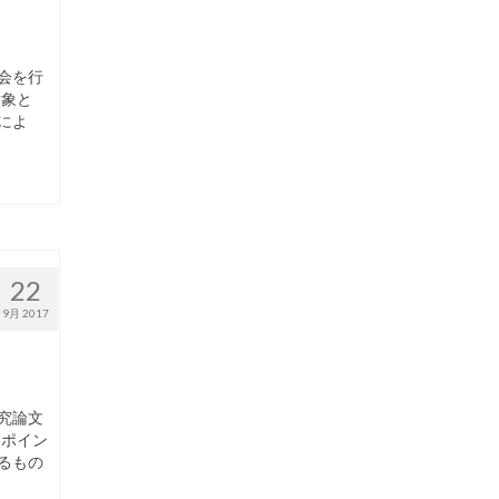
会を行
対象と
によ
22
9月 2017
究論文
ーポイン
るもの