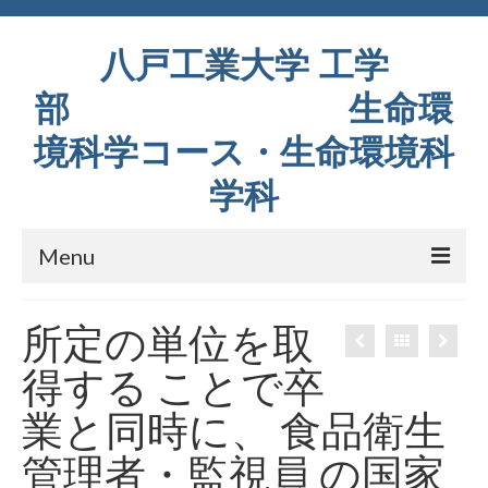
八戸工業大学 工学
部 生命環
境科学コース・生命環境科
学科
Menu
コース紹介
所定の単位を取
教育内容
得する ことで卒
研究室紹介
業と同時に、 食品衛生
設備
管理者・監視員 の国家