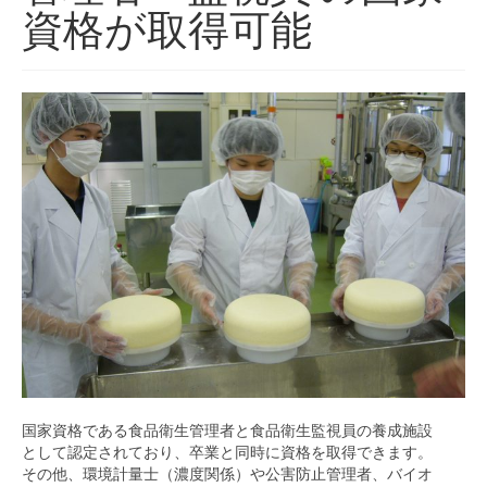
進路
資格が取得可能
資格
同窓会(学匠会)
X
お問い合わせ
国家資格である食品衛生管理者と食品衛生監視員の養成施設
として認定されており、卒業と同時に資格を取得できます。
その他、環境計量士（濃度関係）や公害防止管理者、バイオ