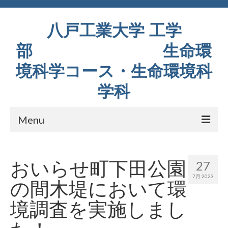
八戸工業大学 工学
部 生命環
境科学コース・生命環境科
学科
Menu
コース紹介
おいらせ町下田公園
27
教育内容
7月 2023
の間木堤において環
研究室紹介
境調査を実施しまし
設備