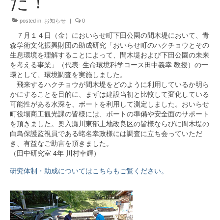
た！
進路
posted in:
お知らせ
|
0
資格
７月１４日（金）においらせ町下田公園の間木堤において、青
同窓会(学匠会)
森学術文化振興財団の助成研究「おいらせ町のハクチョウとその
生息環境を理解することによって、間木堤および下田公園の未来
X
を考える事業」（代表: 生命環境科学コース田中義幸 教授）の一
環として、環境調査を実施しました。
お問い合わせ
飛来するハクチョウが間木堤をどのように利用しているか明ら
かにすることを目的に、まずは建設当初と比較して変化している
可能性がある水深を、ボートを利用して測定しました。おいらせ
町役場商工観光課の皆様には、ボートの準備や安全面のサポート
を頂きました。奥入瀬川東部土地改良区の皆様ならびに間木堤の
白鳥保護監視員である蛯名幸政様には調査に立ち会っていただ
き、有益なご助言を頂きました。
（田中研究室 4年 川村幸輝）
研究体制・助成についてはこちらもご覧ください。